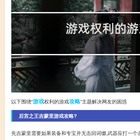
游戏
攻略
以下围绕“
权利的游戏
”主题解决网友的困惑
后宫之王吉蒙里游戏攻略?
先吉蒙里需要如果装备和专宝并无击回词缀,武器应打一个击回配