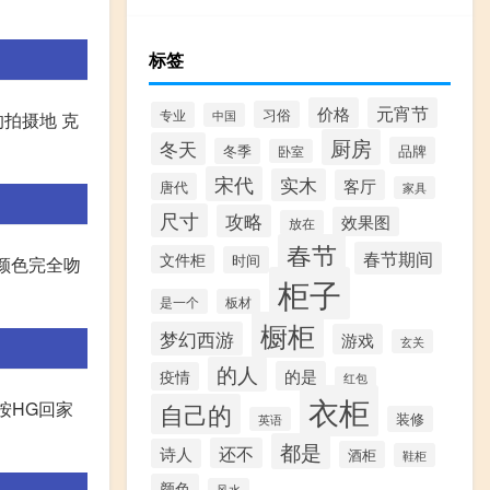
标签
价格
元宵节
习俗
专业
中国
的拍摄地 克
厨房
冬天
品牌
冬季
卧室
宋代
实木
客厅
唐代
家具
尺寸
攻略
效果图
放在
春节
春节期间
文件柜
时间
和颜色完全吻
柜子
是一个
板材
橱柜
梦幻西游
游戏
玄关
的人
的是
疫情
红包
衣柜
按HG回家
自己的
装修
英语
都是
还不
诗人
酒柜
鞋柜
颜色
风水