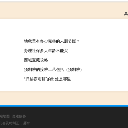
真
地狱里有多少完整的未删节版？
办理社保多大年龄不能买
西域宝藏攻略
预制桩的接桩工艺包括（预制桩）
“归趁春雨耕”的出处是哪里
站地图
|
疑难解答
，我们会及时纠正，谢谢