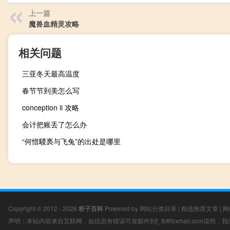
上一篇
魔兽血精灵攻略
相关问题
三亚冬天最高温度
春节节到美怎么写
conception ii 攻略
会计把账丢了怎么办
“何惜騕褭与飞兔”的出处是哪里
Copyright © 2012 - 2026
柜子百科
Powered by
网站分类目录
|
精选推荐文章
|
网
声明：本站内容来自互联网，如信息有错误可发邮件到f_fb#foxmail.com说明