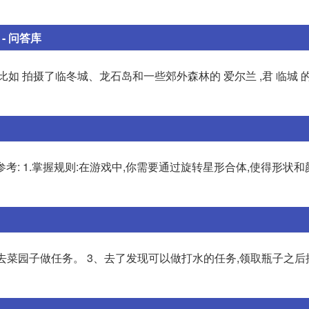
- 问答库
如 拍摄了临冬城、龙石岛和一些郊外森林的 爱尔兰 ,君 临城 
攻略供参考: 1.掌握规则:在游戏中,你需要通过旋转星形合体,使得形状
去菜园子做任务。 3、去了发现可以做打水的任务,领取瓶子之后