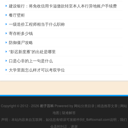
建设银行：将免收信用卡溢缴款转至本人本行异地账户手续费
餐厅壁柜
一级造价工程师相当于什么职称
寄存柜多少钱
防御僵尸攻略
“影迟新度雁”的出处是哪里
口是心非的上一句是什么
大学里面怎么样才可以考双学位
Copyright © 2012 - 2026
柜子百科
Powered by
网站分类目录
|
精选推荐文章
|
网站
地图
|
疑难解答
声明：本站内容来自互联网，如信息有错误可发邮件到f_fb#foxmail.com说明，我们
会及时纠正，谢谢