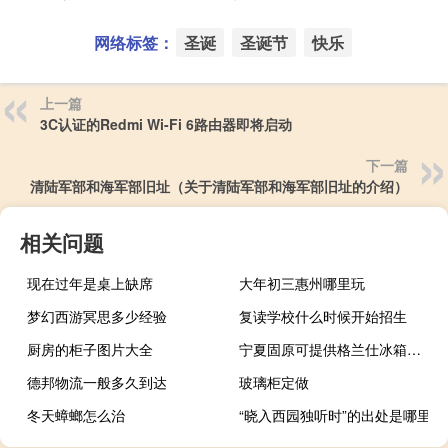
网络标签：
圣诞
圣诞节
快乐
上一篇
3C认证的Redmi Wi-Fi 6路由器即将启动
下一篇
清陆军部和海军部旧址（关于清陆军部和海军部旧址的介绍）
相关问题
现在过年是桌上缺席
大年初三惠州哪里玩
梦幻西游冥思多少经验
复读学校什么时候开始招生
厨房的柜子图片大全
宁夏固原可提供格兰仕冰箱维修服务地址在哪
德邦物流一般多久到达
玻璃柜定做
冬天蟑螂怎么治
“晓入西园独听时”的出处是哪里