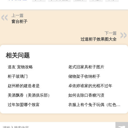
上一篇
窗台柜子
下一篇
过道柜子效果图大全
相关问题
道友 宠物攻略
老式旧家具柜子图片
柜子玻璃门
储物架子收纳柜子
赵州桥的建造者是
卓依婷谁家的光棍不过年
美酒飘香（美酒俱乐部）
如何去除口香糖污渍
过年加盟哪个致富
衣服上有个兔子玩偶（红色玩偶兔在哪）
☚