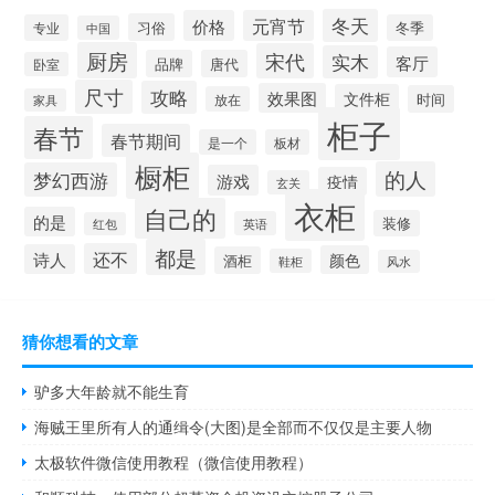
冬天
价格
元宵节
习俗
专业
冬季
中国
厨房
宋代
实木
客厅
品牌
唐代
卧室
尺寸
攻略
效果图
文件柜
时间
放在
家具
柜子
春节
春节期间
是一个
板材
橱柜
的人
梦幻西游
游戏
疫情
玄关
衣柜
自己的
的是
装修
英语
红包
都是
还不
诗人
颜色
酒柜
鞋柜
风水
猜你想看的文章
驴多大年龄就不能生育
海贼王里所有人的通缉令(大图)是全部而不仅仅是主要人物
太极软件微信使用教程（微信使用教程）