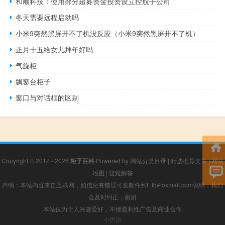
和顺科技：使用部分超募资金投资设立控股子公司
冬天需要远程启动吗
小米9突然黑屏开不了机没反应（小米9突然黑屏开不了机）
正月十五给女儿拜年好吗
气旋柜
飘窗台柜子
窗口与对话框的区别
Copyright © 2012 - 2026
柜子百科
Powered by
网站分类目录
|
精选推荐文章
|
网站
地图
|
疑难解答
声明：本站内容来自互联网，如信息有错误可发邮件到f_fb#foxmail.com说明，我们
会及时纠正，谢谢
本站仅为个人兴趣爱好，不接盈利性广告及商业合作
小男孩