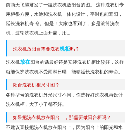
前两天飞墨君发了一组洗衣机放阳台的图。 这种洗衣机专
用柜很方便，水池和洗衣机一体化设计，平时也能遮阳，
延长洗衣机寿 命。但是！大家也看到了，多是滚筒洗衣
机，波轮洗衣机上面开盖，用...
机柜
洗衣机放阳台需要洗衣
吗？
放在
洗衣机
阳台的话最好还是安装洗衣机柜比较好，这样
就能保护洗衣机不受雨淋日晒，能够延长洗衣机的寿命。
阳台洗衣机柜尺寸图？
各种型号的洗衣机外形尺寸不同，你选择好洗衣机再设计
洗衣机柜，大了小了都不好。
如果把洗衣机放在阳台上，那需要做阳台柜吗？
不建议直接把洗衣机放在阳台上，因为阳台上的阳光和水