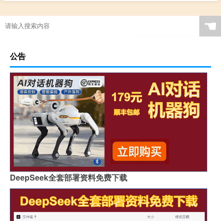
☚
公告
DeepSeek全套部署资料免费下载