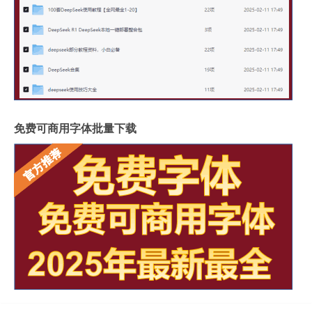
免费可商用字体批量下载