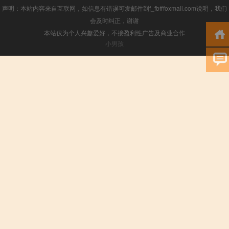
声明：本站内容来自互联网，如信息有错误可发邮件到f_fb#foxmail.com说明，我们
会及时纠正，谢谢
本站仅为个人兴趣爱好，不接盈利性广告及商业合作
小男孩