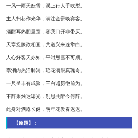
一风一雨天酝雪，溪上行人手吹裂。
主人扫巷作光华，满注金罍唤宾客。
酒酣耳热胆量宽，容我口开非带仄。
天寒捉膝政相宜，共道兴来连举白。
人心好客天亦知，平时思雪不可期。
寒消内热活肺渴，瑶花满眼真瑰奇。
一尺呈丰有成验，三白谴厉徵前为。
不辞秉烛达曙光，别思共醉今何辞。
此身对酒愿长健，明年花发春迟迟。
【原题】：