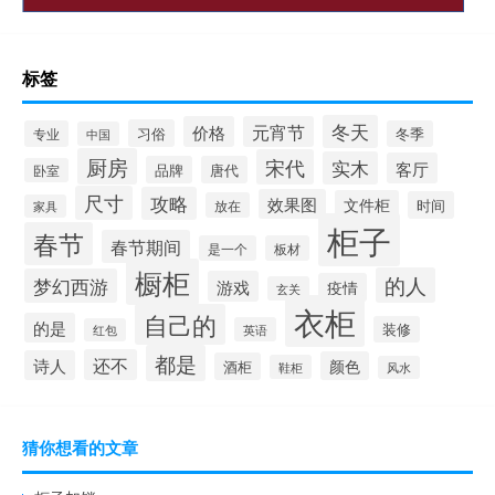
标签
冬天
价格
元宵节
习俗
专业
冬季
中国
厨房
宋代
实木
客厅
品牌
唐代
卧室
尺寸
攻略
效果图
文件柜
时间
放在
家具
柜子
春节
春节期间
是一个
板材
橱柜
的人
梦幻西游
游戏
疫情
玄关
衣柜
自己的
的是
装修
英语
红包
都是
还不
诗人
颜色
酒柜
鞋柜
风水
猜你想看的文章