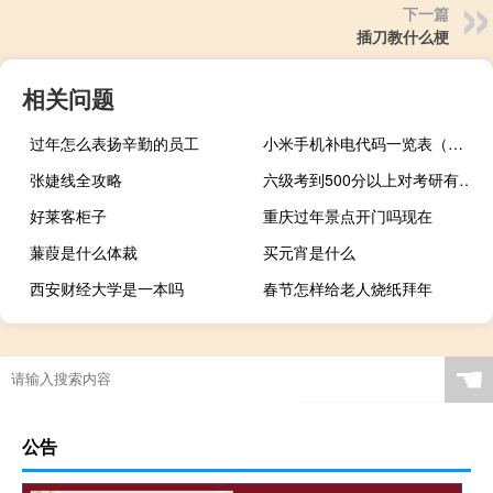
下一篇
插刀教什么梗
相关问题
过年怎么表扬辛勤的员工
小米手机补电代码一览表（小米手机补电代码）
张婕线全攻略
六级考到500分以上对考研有好处吗
好莱客柜子
重庆过年景点开门吗现在
蒹葭是什么体裁
买元宵是什么
西安财经大学是一本吗
春节怎样给老人烧纸拜年
☚
公告