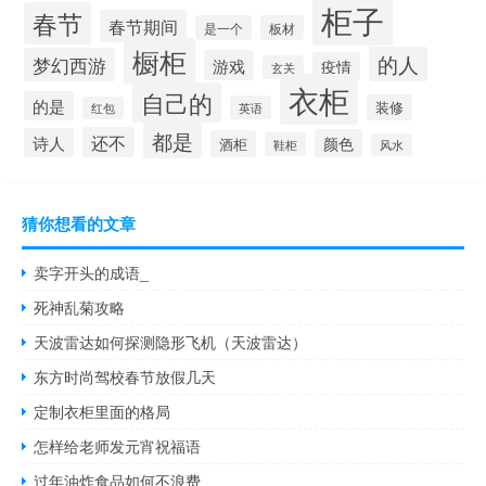
柜子
春节
春节期间
是一个
板材
橱柜
的人
梦幻西游
游戏
疫情
玄关
衣柜
自己的
的是
装修
英语
红包
都是
还不
诗人
颜色
酒柜
鞋柜
风水
猜你想看的文章
卖字开头的成语_
死神乱菊攻略
天波雷达如何探测隐形飞机（天波雷达）
东方时尚驾校春节放假几天
定制衣柜里面的格局
怎样给老师发元宵祝福语
过年油炸食品如何不浪费