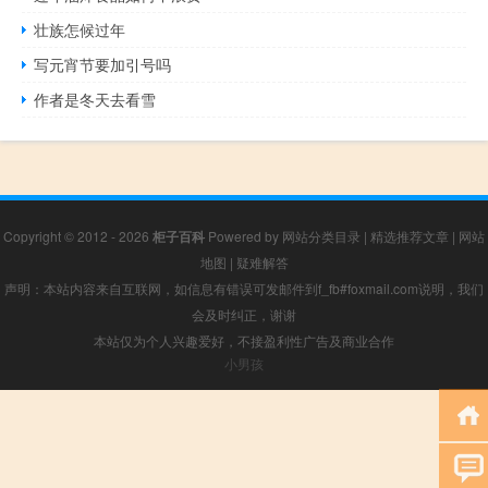
壮族怎候过年
写元宵节要加引号吗
作者是冬天去看雪
Copyright © 2012 - 2026
柜子百科
Powered by
网站分类目录
|
精选推荐文章
|
网站
地图
|
疑难解答
声明：本站内容来自互联网，如信息有错误可发邮件到f_fb#foxmail.com说明，我们
会及时纠正，谢谢
本站仅为个人兴趣爱好，不接盈利性广告及商业合作
小男孩