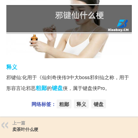
释义
邪键仙:化用于《仙剑奇侠传3中大boss邪剑仙之称，用于
粗鄙
键盘
形容言论邪恶
的
侠，属于键盘侠Pro。
网络标签：
粗鄙
释义
键盘
上一篇
卖茶叶什么梗