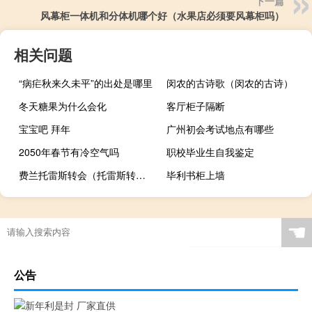
下一篇
风幕柜一体机和分体机哪个好（水果店必须要风幕柜吗）
相关问题
“病疟秋来久未平”的出处是哪里
闵农的古诗歌（闵农的古诗）
冬天糖果为什么会化
客厅柜子隔断
宝宝吧 拜年
广州初会考试地点有哪些
2050年春节有冷空气吗
职校毕业生自我鉴定
费兰托雷斯转会（托雷斯转会）
毕利书柜上墙
☚
公告