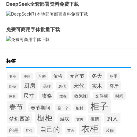
DeepSeek全套部署资料免费下载
免费可商用字体批量下载
标签
冬天
价格
元宵节
习俗
专业
冬季
中国
厨房
宋代
实木
客厅
品牌
唐代
卧室
尺寸
攻略
效果图
文件柜
时间
放在
家具
柜子
春节
春节期间
是一个
板材
橱柜
的人
梦幻西游
游戏
疫情
玄关
衣柜
自己的
的是
装修
英语
红包