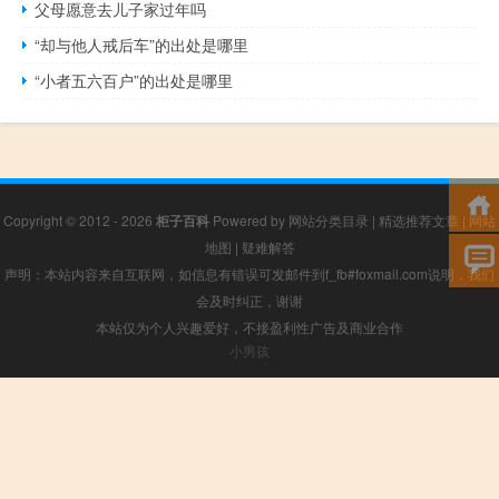
父母愿意去儿子家过年吗
“却与他人戒后车”的出处是哪里
“小者五六百户”的出处是哪里
Copyright © 2012 - 2026
柜子百科
Powered by
网站分类目录
|
精选推荐文章
|
网站
地图
|
疑难解答
声明：本站内容来自互联网，如信息有错误可发邮件到f_fb#foxmail.com说明，我们
会及时纠正，谢谢
本站仅为个人兴趣爱好，不接盈利性广告及商业合作
小男孩