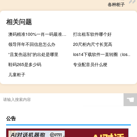
各种柜子
相关问题
澳码精准100%一肖一码最准肖，闪电战精选答案落实_低端版81.5
打出租车软件哪个好
领导拜年不回信息怎么办
20尺柜内尺寸长宽高
“且复伤远别”的出处是哪里
ios14下载软件一直转圈（ios14下载）
鞋码265是多少码
专业配音员什么梗
儿童柜子
☚
公告