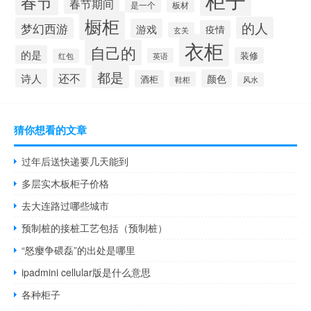
春节
春节期间
是一个
板材
橱柜
的人
梦幻西游
游戏
疫情
玄关
衣柜
自己的
的是
装修
英语
红包
都是
还不
诗人
颜色
酒柜
鞋柜
风水
猜你想看的文章
过年后送快递要几天能到
多层实木板柜子价格
去大连路过哪些城市
预制桩的接桩工艺包括（预制桩）
“怒瘿争碨磊”的出处是哪里
ipadmini cellular版是什么意思
各种柜子