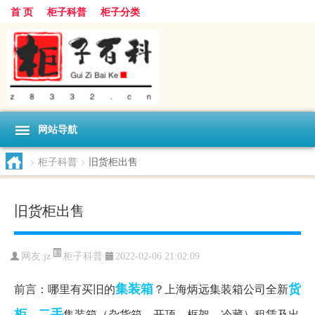
首 页
柜子科普
柜子分类
网站导航
>
柜子科普
>
旧货柜出售
旧货柜出售
柜子科普
网友:
jz
2022-02-06 21:02:09
集装箱
货
前言：哪里有买旧的
？上海炳远集装箱公司全新
柜
二手
、
集装箱（杂货箱、开顶、框架、冷藏）租赁及出