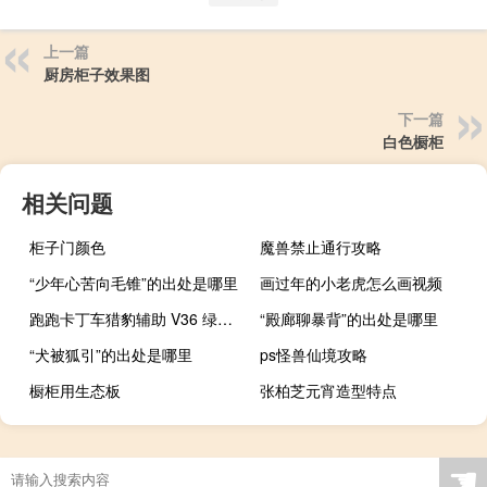
上一篇
厨房柜子效果图
下一篇
白色橱柜
相关问题
柜子门颜色
魔兽禁止通行攻略
“少年心苦向毛锥”的出处是哪里
画过年的小老虎怎么画视频
跑跑卡丁车猎豹辅助 V36 绿色免费版（跑跑卡丁车猎豹辅助 V36 绿色免费版功能简介）
“殿廊聊暴背”的出处是哪里
“犬被狐引”的出处是哪里
ps怪兽仙境攻略
橱柜用生态板
张柏芝元宵造型特点
☚