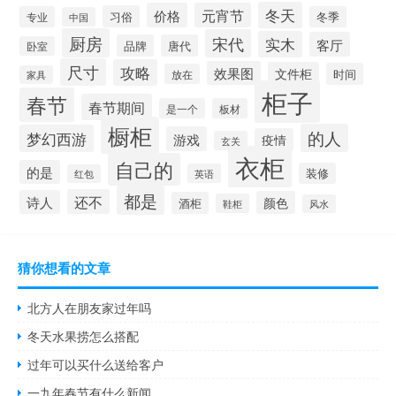
冬天
价格
元宵节
习俗
专业
冬季
中国
厨房
宋代
实木
客厅
品牌
唐代
卧室
尺寸
攻略
效果图
文件柜
时间
放在
家具
柜子
春节
春节期间
是一个
板材
橱柜
的人
梦幻西游
游戏
疫情
玄关
衣柜
自己的
的是
装修
英语
红包
都是
还不
诗人
颜色
酒柜
鞋柜
风水
猜你想看的文章
北方人在朋友家过年吗
冬天水果捞怎么搭配
过年可以买什么送给客户
一九年春节有什么新闻