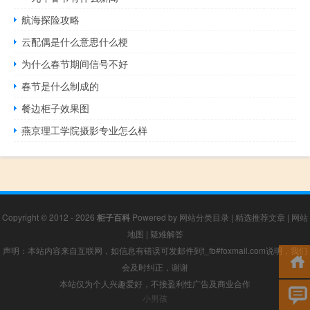
航海探险攻略
云配偶是什么意思什么梗
为什么春节期间信号不好
春节是什么制成的
餐边柜子效果图
燕京理工学院摄影专业怎么样
Copyright © 2012 - 2026
柜子百科
Powered by
网站分类目录
|
精选推荐文章
|
网站
地图
|
疑难解答
声明：本站内容来自互联网，如信息有错误可发邮件到f_fb#foxmail.com说明，我们
会及时纠正，谢谢
本站仅为个人兴趣爱好，不接盈利性广告及商业合作
小男孩