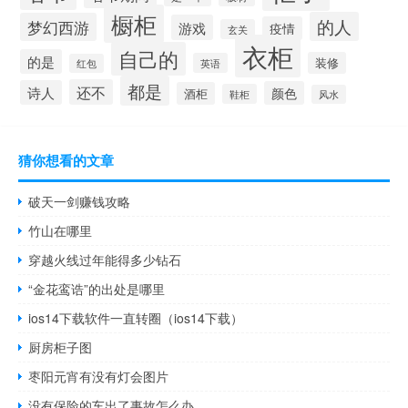
橱柜
的人
梦幻西游
游戏
疫情
玄关
衣柜
自己的
的是
装修
英语
红包
都是
还不
诗人
颜色
酒柜
鞋柜
风水
猜你想看的文章
破天一剑赚钱攻略
竹山在哪里
穿越火线过年能得多少钻石
“金花鸾诰”的出处是哪里
ios14下载软件一直转圈（ios14下载）
厨房柜子图
枣阳元宵有没有灯会图片
没有保险的车出了事故怎么办