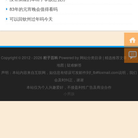
83年的元宵晚会值得看吗
可以回钦州过年吗今天
Copyright © 2012 - 2026
柜子百科
Powered by
网站分类目录
|
精选推荐文章
|
网站
地图
|
疑难解答
声明：本站内容来自互联网，如信息有错误可发邮件到f_fb#foxmail.com说明，我们
会及时纠正，谢谢
本站仅为个人兴趣爱好，不接盈利性广告及商业合作
小男孩