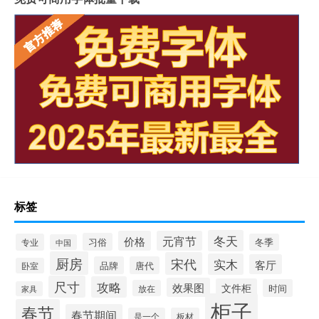
标签
冬天
价格
元宵节
习俗
专业
冬季
中国
厨房
宋代
实木
客厅
品牌
唐代
卧室
尺寸
攻略
效果图
文件柜
时间
放在
家具
柜子
春节
春节期间
是一个
板材