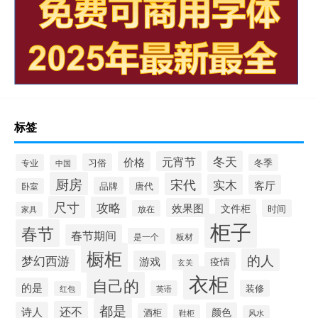
标签
冬天
价格
元宵节
习俗
专业
冬季
中国
厨房
宋代
实木
客厅
品牌
唐代
卧室
尺寸
攻略
效果图
文件柜
时间
放在
家具
柜子
春节
春节期间
是一个
板材
橱柜
的人
梦幻西游
游戏
疫情
玄关
衣柜
自己的
的是
装修
英语
红包
都是
还不
诗人
颜色
酒柜
鞋柜
风水