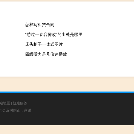
怎样写租赁合同
“愁过一春容鬓改”的出处是哪里
床头柜子一体式图片
四级听力是几倍速播放
站地图
|
疑难解答
，我们会及时纠正，谢谢