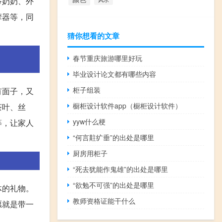
爷奶奶、外
摩器等，同
猜你想看的文章
春节重庆旅游哪里好玩
毕业设计论文都有哪些内容
柜子组装
有面子，又
橱柜设计软件app（橱柜设计软件）
茶叶、丝
yyw什么梗
等，让家人
“何言黈纩垂”的出处是哪里
厨房用柜子
“死去犹能作鬼雄”的出处是哪里
“欲勉不可强”的出处是哪里
体的礼物。
教师资格证能干什么
愿就是带一