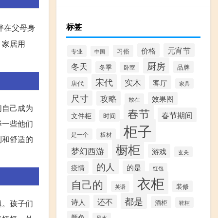
标签
伴在父母身
、家居用
价格
元宵节
习俗
专业
中国
厨房
冬天
品牌
冬季
卧室
宋代
实木
客厅
唐代
家具
尺寸
攻略
效果图
放在
们自己成为
春节
春节期间
文件柜
时间
择一些他们
柜子
是一个
板材
利和舒适的
橱柜
梦幻西游
游戏
玄关
的人
的是
疫情
红包
衣柜
自己的
装修
英语
都是
还不
诗人
酒柜
题。孩子们
鞋柜
颜色
风水