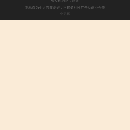
会及时纠正，谢谢
本站仅为个人兴趣爱好，不接盈利性广告及商业合作
小男孩