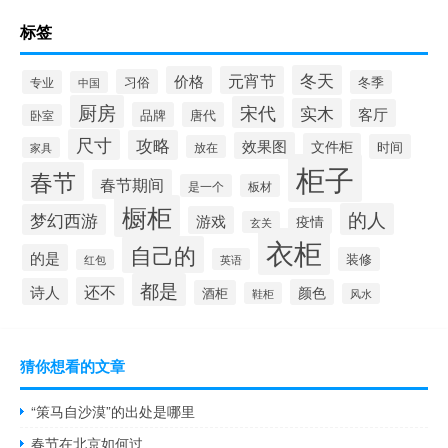
标签
冬天
价格
元宵节
习俗
专业
冬季
中国
厨房
宋代
实木
客厅
品牌
唐代
卧室
尺寸
攻略
效果图
文件柜
时间
放在
家具
柜子
春节
春节期间
是一个
板材
橱柜
的人
梦幻西游
游戏
疫情
玄关
衣柜
自己的
的是
装修
英语
红包
都是
还不
诗人
颜色
酒柜
鞋柜
风水
猜你想看的文章
“策马自沙漠”的出处是哪里
春节在北京如何过