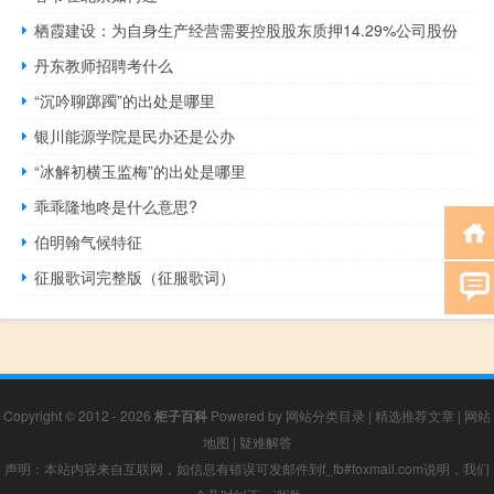
栖霞建设：为自身生产经营需要控股股东质押14.29%公司股份
丹东教师招聘考什么
“沉吟聊踯躅”的出处是哪里
银川能源学院是民办还是公办
“冰解初横玉监梅”的出处是哪里
乖乖隆地咚是什么意思?
伯明翰气候特征
征服歌词完整版（征服歌词）
Copyright © 2012 - 2026
柜子百科
Powered by
网站分类目录
|
精选推荐文章
|
网站
地图
|
疑难解答
声明：本站内容来自互联网，如信息有错误可发邮件到f_fb#foxmail.com说明，我们