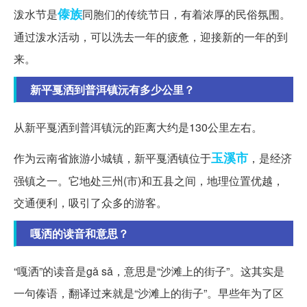
傣族
泼水节是
同胞们的传统节日，有着浓厚的民俗氛围。
通过泼水活动，可以洗去一年的疲惫，迎接新的一年的到
来。
新平戛洒到普洱镇沅有多少公里？
从新平戛洒到普洱镇沅的距离大约是130公里左右。
玉溪市
作为云南省旅游小城镇，新平戛洒镇位于
，是经济
强镇之一。它地处三州(市)和五县之间，地理位置优越，
交通便利，吸引了众多的游客。
嘎洒的读音和意思？
“嘎洒”的读音是gǎ sǎ，意思是“沙滩上的街子”。这其实是
一句傣语，翻译过来就是“沙滩上的街子”。早些年为了区