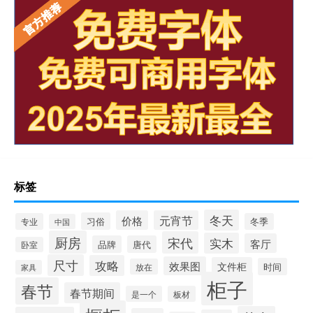
标签
冬天
价格
元宵节
习俗
专业
冬季
中国
厨房
宋代
实木
客厅
品牌
唐代
卧室
尺寸
攻略
效果图
文件柜
时间
放在
家具
柜子
春节
春节期间
是一个
板材