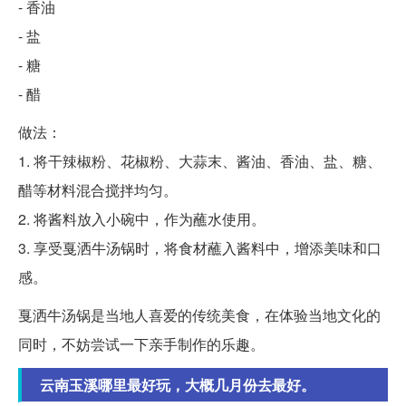
- 香油
- 盐
- 糖
- 醋
做法：
1. 将干辣椒粉、花椒粉、大蒜末、酱油、香油、盐、糖、
醋等材料混合搅拌均匀。
2. 将酱料放入小碗中，作为蘸水使用。
3. 享受戛洒牛汤锅时，将食材蘸入酱料中，增添美味和口
感。
戛洒牛汤锅是当地人喜爱的传统美食，在体验当地文化的
同时，不妨尝试一下亲手制作的乐趣。
云南玉溪哪里最好玩，大概几月份去最好。