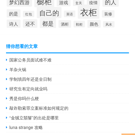
橱柜
的人
梦幻西游
游戏
疫情
玄关
衣柜
自己的
的是
装修
英语
红包
都是
还不
诗人
颜色
酒柜
鞋柜
风水
猜你想看的文章
国家公务员面试难不难
羊杂火锅
学制填四年还是全日制
研究生有定向就业吗
秀是你吗什么梗
敲诈勒索罪立案标准如何规定的
“金狨立鬅鬙”的出处是哪里
luna strange 攻略