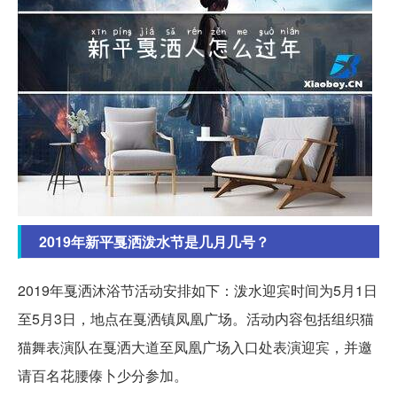
2019年新平戛洒泼水节是几月几号？
2019年戛洒沐浴节活动安排如下：泼水迎宾时间为5月1日
至5月3日，地点在戛洒镇凤凰广场。活动内容包括组织猫
猫舞表演队在戛洒大道至凤凰广场入口处表演迎宾，并邀
请百名花腰傣卜少分参加。