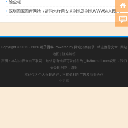
除尘柜
深圳图源图库网站（请问怎样用安卓浏览器浏览WWW港京图源图库网站 以前用uc浏览器）
Copyright © 2012 - 2026
柜子百科
Powered by
网站分类目录
|
精选推荐文章
|
网站
地图
|
疑难解答
声明：本站内容来自互联网，如信息有错误可发邮件到f_fb#foxmail.com说明，我们
会及时纠正，谢谢
本站仅为个人兴趣爱好，不接盈利性广告及商业合作
小男孩