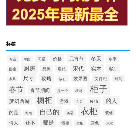
标签
冬天
价格
元宵节
习俗
专业
冬季
中国
厨房
宋代
实木
客厅
品牌
唐代
卧室
尺寸
攻略
效果图
文件柜
时间
放在
家具
柜子
春节
春节期间
是一个
板材
橱柜
的人
梦幻西游
游戏
疫情
玄关
衣柜
自己的
的是
装修
英语
红包
都是
还不
诗人
颜色
酒柜
鞋柜
风水