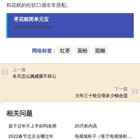
和花糕的松软口感非常搭配。
枣花糕简单元宝
Jewelry Supplier
网络标签：
红枣
面粉
面糊
上一篇
冬天怎么腌咸菜不坏心
下一篇
大年三十给父母多少钱合适
相关问题
孩子过年不上学好吗老师
20尺柜内高
2022春节北京去哪过年
电视墙柜子（客厅电视墙柜子一体图片大全）