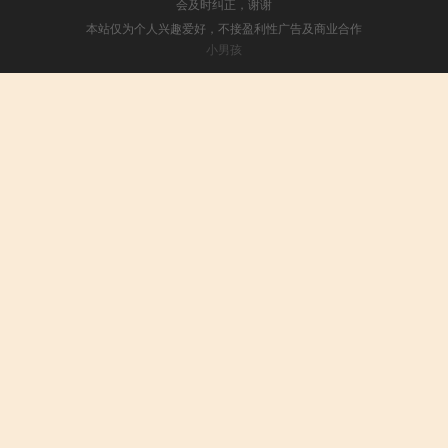
会及时纠正，谢谢
本站仅为个人兴趣爱好，不接盈利性广告及商业合作
小男孩