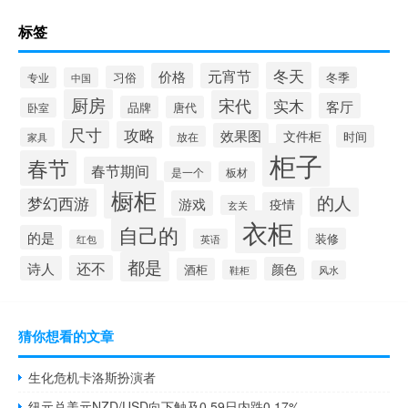
标签
冬天
价格
元宵节
习俗
专业
冬季
中国
厨房
宋代
实木
客厅
品牌
唐代
卧室
尺寸
攻略
效果图
文件柜
时间
放在
家具
柜子
春节
春节期间
是一个
板材
橱柜
的人
梦幻西游
游戏
疫情
玄关
衣柜
自己的
的是
装修
英语
红包
都是
还不
诗人
颜色
酒柜
鞋柜
风水
猜你想看的文章
生化危机卡洛斯扮演者
纽元兑美元NZD/USD向下触及0.59日内跌0.17%