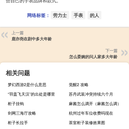
合自己的手表品牌和款式。
网络标签：
劳力士
手表
的人
上一篇
鹿亦尧在剧中多大年龄
下一篇
怎么委婉的问人家多大年龄
相关问题
梦幻西游2是什么意思
觉醒2 攻略
“羽盖飞天汉”的出处是哪里
苏丹武装冲突持续六个月
柜子挂钩
麻酱怎么调开（麻酱怎么调）
剑网三海厅攻略
杭州过年车位收费吗现在
柜子长拉手
茶室柜子装修效果图