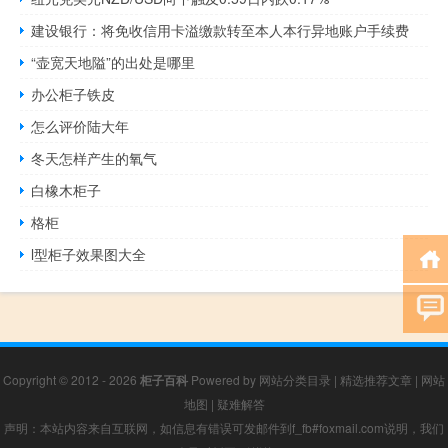
建设银行：将免收信用卡溢缴款转至本人本行异地账户手续费
“壶宽天地隘”的出处是哪里
办公柜子铁皮
怎么评价陆大年
冬天怎样产生的氧气
白橡木柜子
格柜
l型柜子效果图大全
Copyright © 2012 - 2026
柜子百科
Powered by
网站分类目录
|
精选推荐文章
|
网站
地图
|
疑难解答
声明：本站内容来自互联网，如信息有错误可发邮件到f_fb#foxmail.com说明，我们