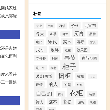
儿回娘家过
标签
庭成员都能
价格
元宵节
习俗
专业
中国
厨房
冬天
品牌
冬季
卧室
宋代
实木
客厅
唐代
家具
嫁还是离婚
尺寸
攻略
效果图
放在
的变化而剥
春节
春节期间
文件柜
时间
柜子
是一个
板材
橱柜
角度来看待
梦幻西游
游戏
玄关
年三十回娘
的人
的是
疫情
红包
衣柜
自己的
装修
英语
都是
还不
诗人
酒柜
鞋柜
颜色
风水