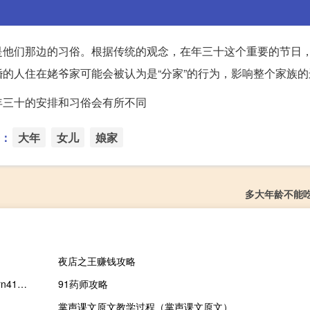
是他们那边的习俗。根据传统的观念，在年三十这个重要的节日
的人住在姥爷家可能会被认为是“分家”的行为，影响整个家族的
年三十的安排和习俗会有所不同
：
大年
女儿
娘家
多大年龄不能
夜店之王赚钱攻略
鎴村皵鐏佃秺14RN4110鎹PU（戴尔灵越14rn4110(戴尔灵越14rn4110参数)）
91药师攻略
掌声课文原文教学过程（掌声课文原文）