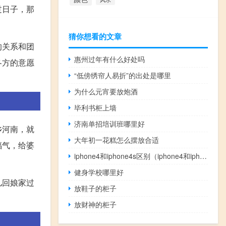
过日子，那
猜你想看的文章
的关系和团
惠州过年有什么好处吗
各方的意愿
“低傍绣帘人易折”的出处是哪里
为什么元宵要放炮酒
毕利书柜上墙
济南单招培训班哪里好
乡河南，就
大年初一花糕怎么摆放合适
福气，给婆
iphone4和iphone4s区别（iphone4和iphone4s区别）
健身学校哪里好
儿回娘家过
放鞋子的柜子
放财神的柜子